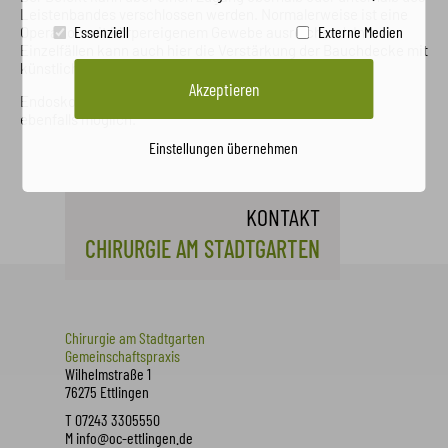
Leistenbandes verschlossen werden. Normalerweise ist eine
Essenziell
Externe Medien
Operation mit körpereigenem Gewebe ausreichend. In
Einzelfällen kann auch hier die Verstärkung der Bauchdecke mit
künstlichem Material notwendig sein.
Akzeptieren
Endoskopische Verfahren mit Netzimplantationen sind
ebenfalls möglich.
Einstellungen übernehmen
KONTAKT
CHIRURGIE AM STADTGARTEN
Chirurgie am Stadtgarten
Gemeinschaftspraxis
Wilhelmstraße 1
76275 Ettlingen
T 07243 3305550
M
info@oc-ettlingen.de