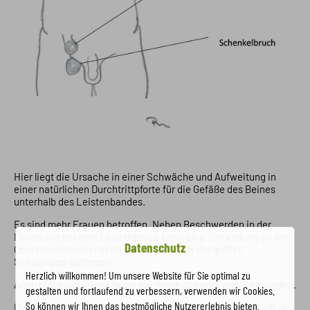
Hier liegt die Ursache in einer Schwäche und Aufweitung in
einer natürlichen Durchtrittpforte für die Gefäße des Beines
unterhalb des Leistenbandes.
Es sind mehr Frauen betroffen. Neben Beschwerden in der
Leiste wie bei dem Leistenbruch kann eine Schwellung an der
Datenschutz
Oberschenkelinnenseite oder im Bereich der großen
Schamlippe auftreten.
Herzlich willkommen! Um unsere Website für Sie optimal zu
Auch hier muss in der Regel der Bruch operativ versorgt werden.
gestalten und fortlaufend zu verbessern, verwenden wir Cookies.
So können wir Ihnen das bestmögliche Nutzererlebnis bieten.
Der Defekt kann über einen Zugang oberhalb oder unterhalb des