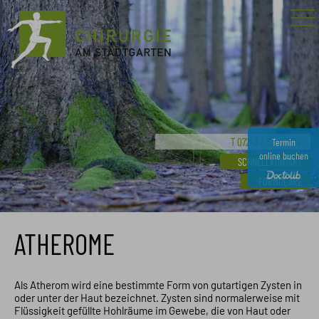
AMBULANTE OPERATION
TEAM
LEISTUNGSSPEKTRUM
ARBEITSUNFALL | BG
T 07243 / 330 555 0
Termin
online buchen
SCHNELLKONTAKT
ORTHOPÄDIE
FORMULARE
HAND- UND FUSSCHIRURGIE
PROKTOLOGIE
GO.MED
ATHEROME
Als Atherom wird eine bestimmte Form von gutartigen Zysten in
oder unter der Haut bezeichnet. Zysten sind normalerweise mit
Flüssigkeit gefüllte Hohlräume im Gewebe, die von Haut oder