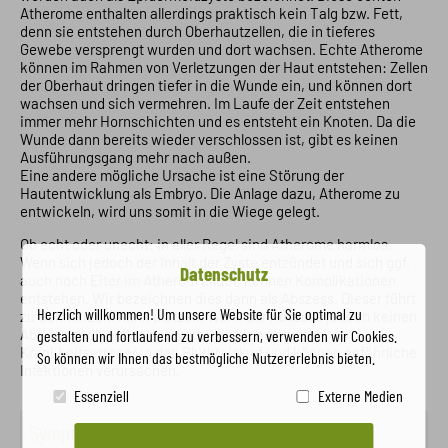
Atherome enthalten allerdings praktisch kein Talg bzw. Fett,
denn sie entstehen durch Oberhautzellen, die in tieferes
Gewebe versprengt wurden und dort wachsen. Echte Atherome
können im Rahmen von Verletzungen der Haut entstehen: Zellen
der Oberhaut dringen tiefer in die Wunde ein, und können dort
wachsen und sich vermehren. Im Laufe der Zeit entstehen
immer mehr Hornschichten und es entsteht ein Knoten. Da die
Wunde dann bereits wieder verschlossen ist, gibt es keinen
Ausführungsgang mehr nach außen.
Eine andere mögliche Ursache ist eine Störung der
Hautentwicklung als Embryo. Die Anlage dazu, Atherome zu
entwickeln, wird uns somit in die Wiege gelegt.
Ob echt oder unecht: in aller Regel sind Atherome harmlos.
Wenn sich jedoch der Inhalt der Zyste entzündet und sich ggf.
Datenschutz
auch noch Eiter im Atherom bildet, können Komplikationen
entstehen. Wir bezeichnen dies dann als Abszess. Dieser führt
Herzlich willkommen! Um unsere Website für Sie optimal zu
zu Schmerzen, kann platzen. Wenn der Abszess jedoch keinen
Abfluss nach außen hat, verteilen sich mitunter
gestalten und fortlaufend zu verbessern, verwenden wir Cookies.
Krankheitserreger in den Blutkreislauf und können gefährliche
So können wir Ihnen das bestmögliche Nutzererlebnis bieten.
Infektionen verursachen.
Essenziell
Externe Medien
Symptome