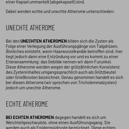
einer Kapsel ummantelt (abgekapselt) sind.
Dabei werden echte und unechte Atherome unterschieden:
UNECHTE ATHEROME
Bei den
UNECHTEN ATHEROMEN
bilden sich die Zysten als
Folge einer Verlegung der Ausführungsgänge von Talgdrüsen.
Ähnliches entsteht, wenn Haarwurzelkanäle betroffen sind: hier
liegt jedoch dann eine Entzündung vor und es kommt zu einer
Eiteransammlung: das Gebilde nennen wir dann Furunkel.
Diese Atherome werden wegen der grützähnlichen Konsistenz
des Zysteninhaltes umgangssprachlich auch als Grützbeutel
oder Grießknoten bezeichnet. Genau genommen handelt es sich
bei diesen Atherome (wir sprechen von Tricholemmalzysten)
jedoch um unechte Atherome.
ECHTE ATHEROME
BEI ECHTEN ATHEROMEN
dagegen handelt es sich um
Weichteilgeschwulste, ohne einen Ausführungsgang. Sie
werden auch als Epidermoidzyste bezeichnet. Diese echten