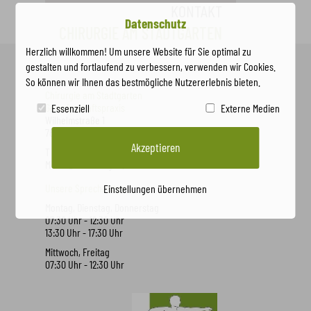
KONTAKT
Datenschutz
CHIRURGIE AM STADTGARTEN
Herzlich willkommen! Um unsere Website für Sie optimal zu
gestalten und fortlaufend zu verbessern, verwenden wir Cookies.
So können wir Ihnen das bestmögliche Nutzererlebnis bieten.
Chirurgie am Stadtgarten
Gemeinschaftspraxis
Essenziell
Externe Medien
Wilhelmstraße 1
76275 Ettlingen
Akzeptieren
T 07243 3305550
M
info@oc-ettlingen.de
Unsere Sprechzeiten
Einstellungen übernehmen
Montag, Dienstag, Donnerstag
07:30 Uhr - 12:30 Uhr
13:30 Uhr - 17:30 Uhr
Mittwoch, Freitag
07:30 Uhr - 12:30 Uhr